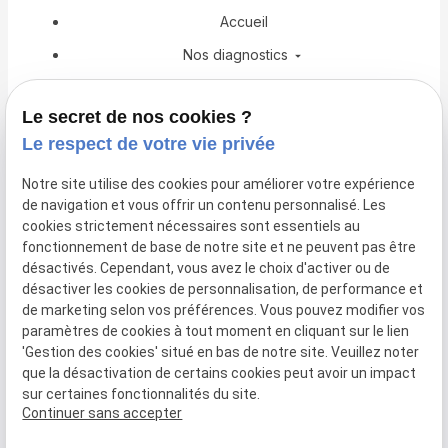
Accueil
Nos diagnostics
Copropriété
Le secret de nos cookies ?
Professionnel du bâtiment
Le respect de votre vie privée
Obligations et Lois
Notre site utilise des cookies pour améliorer votre expérience
Actualités
de navigation et vous offrir un contenu personnalisé. Les
Espace client
cookies strictement nécessaires sont essentiels au
fonctionnement de base de notre site et ne peuvent pas être
Demandez votre devis
désactivés. Cependant, vous avez le choix d'activer ou de
désactiver les cookies de personnalisation, de performance et
de marketing selon vos préférences. Vous pouvez modifier vos
Mentions
Politique de
CGV
Gestion
paramètres de cookies à tout moment en cliquant sur le lien
légales
confidentialité
des
'Gestion des cookies' situé en bas de notre site. Veuillez noter
cookies
que la désactivation de certains cookies peut avoir un impact
Plan du site
Siret :
sur certaines fonctionnalités du site.
49779288700042
Continuer sans accepter