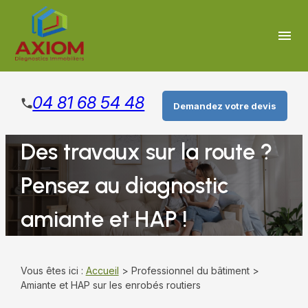
Panneau de gestion des cookies
menu
04 81 68 54 48
Demandez votre devis
Des travaux sur la route ?
Pensez au diagnostic
amiante et HAP !
Vous êtes ici :
Accueil
>
Professionnel du bâtiment
>
Amiante et HAP sur les enrobés routiers