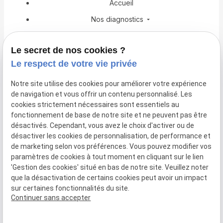
Accueil
Nos diagnostics
Copropriété
Le secret de nos cookies ?
Professionnel du bâtiment
Le respect de votre vie privée
Obligations et Lois
Notre site utilise des cookies pour améliorer votre expérience
Actualités
de navigation et vous offrir un contenu personnalisé. Les
Espace client
cookies strictement nécessaires sont essentiels au
fonctionnement de base de notre site et ne peuvent pas être
Demandez votre devis
désactivés. Cependant, vous avez le choix d'activer ou de
désactiver les cookies de personnalisation, de performance et
de marketing selon vos préférences. Vous pouvez modifier vos
Mentions
Politique de
CGV
Gestion
paramètres de cookies à tout moment en cliquant sur le lien
légales
confidentialité
des
'Gestion des cookies' situé en bas de notre site. Veuillez noter
cookies
que la désactivation de certains cookies peut avoir un impact
Plan du site
Siret :
sur certaines fonctionnalités du site.
49779288700042
Continuer sans accepter