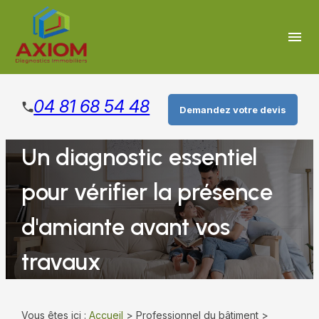
Panneau de gestion des cookies
menu
04 81 68 54 48
Demandez votre devis
Un diagnostic essentiel
pour vérifier la présence
d'amiante avant vos
travaux
Vous êtes ici :
Accueil
>
Professionnel du bâtiment
>