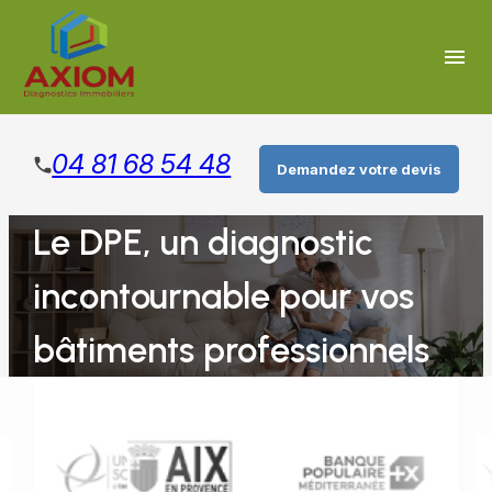
Panneau de gestion des cookies
menu
04 81 68 54 48
Demandez votre devis
Le DPE, un diagnostic
incontournable pour vos
bâtiments professionnels