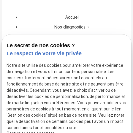
Accueil
Nos diagnostics
Copropriété
Le secret de nos cookies ?
Professionnel du bâtiment
Le respect de votre vie privée
Obligations et Lois
Notre site utilise des cookies pour améliorer votre expérience
Actualités
de navigation et vous offrir un contenu personnalisé. Les
Espace client
cookies strictement nécessaires sont essentiels au
fonctionnement de base de notre site et ne peuvent pas être
Demandez votre devis
désactivés. Cependant, vous avez le choix d'activer ou de
désactiver les cookies de personnalisation, de performance et
de marketing selon vos préférences. Vous pouvez modifier vos
Mentions
Politique de
CGV
Gestion
paramètres de cookies à tout moment en cliquant sur le lien
légales
confidentialité
des
'Gestion des cookies' situé en bas de notre site. Veuillez noter
cookies
que la désactivation de certains cookies peut avoir un impact
Plan du site
Siret :
sur certaines fonctionnalités du site.