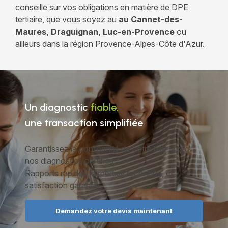
conseille sur vos obligations en matière de DPE
tertiaire, que vous soyez au
au Cannet-des-
Maures, Draguignan, Luc-en-Provence
ou
ailleurs dans la région Provence-Alpes-Côte d'Azur.
Un diagnostic
fiable,
une transaction simplifiée
Garantissez la conformité de votre bien avec
nos diagnostics certifiés.
Rapports rapides, expertise reconnue, et
satisfaction garantie.
Demandez votre devis maintenant