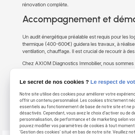
rénovation complète.
Accompagnement et dém
Un audit énergétique préalable est requis pour les
thermique (400-600€) guidera les travaux, à réaliser 
ventilation, chauffage. Il est crucial de recourir à d
Chez AXIOM Diagnostics Immobilier, nous sommes 
énergétique de votre logement
. Notre expertise
en-Provence et Aubagne nous permet de vous conse
Le secret de nos cookies ?
Le respect de vot
personnalisé et améliorez durablement le confort et l
est effectif depuis août 2022 pour les logements cl
Notre site utilise des cookies pour améliorer votre expérien
renouvellements.
offrir un contenu personnalisé. Les cookies strictement né
essentiels au fonctionnement de base de notre site et ne 
désactivés. Cependant, vous avez le choix d'activer ou de d
X (formerly Twitter) est désactivé.
Autoriser
Facebook est dé
personnalisation, de performance et de marketing selon vo
pouvez modifier vos paramètres de cookies à tout moment en
'Gestion des cookies' situé en bas de notre site. Veuillez no