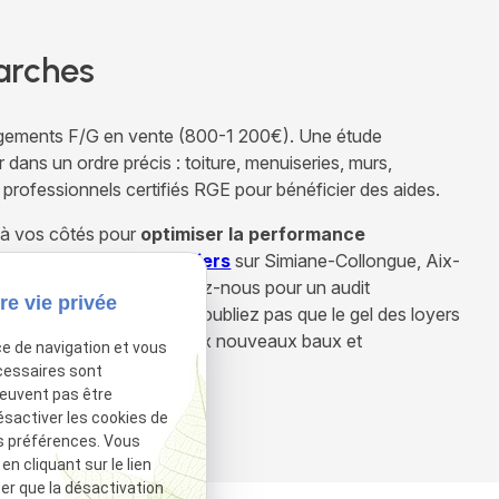
arches
 logements F/G en vente (800-1 200€). Une étude
dans un ordre précis : toiture, menuiseries, murs,
es professionnels certifiés RGE pour bénéficier des aides.
à vos côtés pour
optimiser la performance
 en
diagnostics immobiliers
sur Simiane-Collongue, Aix-
iller au mieux. Contactez-nous pour un audit
re vie privée
a valeur de votre bien. N'oubliez pas que le gel des loyers
assés F et G, applicable aux nouveaux baux et
ce de navigation et vous
cessaires sont
peuvent pas être
ésactiver les cookies de
sactivé.
Autoriser
s préférences. Vous
 cliquant sur le lien
ter que la désactivation