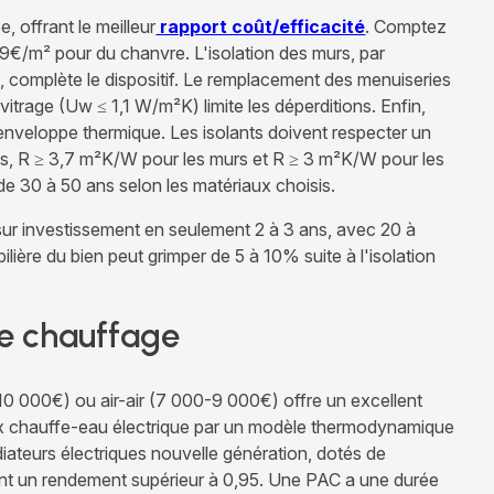
, offrant le meilleur
rapport coût/efficacité
. Comptez
29€/m² pour du chanvre. L'isolation des murs, par
, complète le dispositif. Le remplacement des menuiseries
itrage (Uw ≤ 1,1 W/m²K) limite les déperditions. Enfin,
enveloppe thermique. Les isolants doivent respecter un
es, R ≥ 3,7 m²K/W pour les murs et R ≥ 3 m²K/W pour les
 de 30 à 50 ans selon les matériaux choisis.
sur investissement en seulement 2 à 3 ans, avec 20 à
ière du bien peut grimper de 5 à 10% suite à l'isolation
e chauffage
(10 000€) ou air-air (7 000-9 000€) offre un excellent
x chauffe-eau électrique par un modèle thermodynamique
iateurs électriques nouvelle génération, dotés de
ent un rendement supérieur à 0,95. Une PAC a une durée