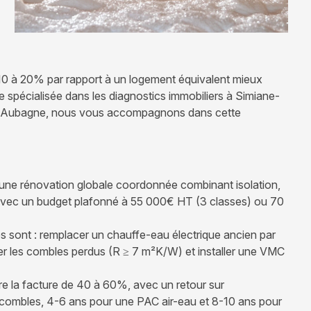
e 10 à 20% par rapport à un logement équivalent mieux
 spécialisée dans les diagnostics immobiliers à Simiane-
 d'Aubagne, nous vous accompagnons dans cette
r une rénovation globale coordonnée combinant isolation,
, avec un budget plafonné à 55 000€ HT (3 classes) ou 70
s sont : remplacer un chauffe-eau électrique ancien par
r les combles perdus (R ≥ 7 m²K/W) et installer une VMC
re la facture de 40 à 60%, avec un retour sur
s combles, 4-6 ans pour une PAC air-eau et 8-10 ans pour