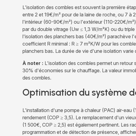
L'isolation des combles est souvent la première étape
entre 2 et 19€/m² pour de la laine de roche, ou 7 à 
l'intérieur (60-90€/m²) ou l'extérieur (110-220€/m²)
par du double vitrage (Uw ≤ 1,3 W/m²K) ou du triple v
l'isolation des planchers bas (40€/m²) parachève l'
coefficient R minimal : R ≥ 7 m²K/W pour les combl
planchers bas. La durée de vie d'une isolation varie
À noter :
L'isolation des combles permet un retour 
30% d'économies sur le chauffage. La valeur immobil
des combles.
Optimisation du système d
L'installation d'une pompe à chaleur (PAC) air-eau 
rendement (COP ≥ 3,5). Le remplacement d'un vieu
(1 500€, COP ≥ 2,5) est également pertinent. Les rad
programmation et de détection de présence, affich